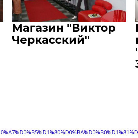
Магазин "Виктор
Черкасский"
a-%D0%A7%D0%B5%D1%80%D0%BA%D0%B0%D1%81%