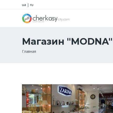
ua
|
ru
Магазин "MODNA"
Строка
Главная
навигации