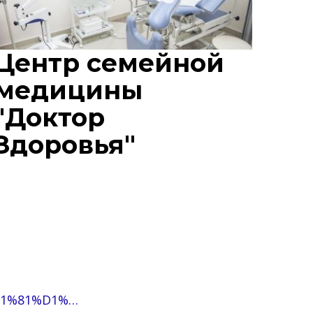
Центр семейной
медицины
"Доктор
Здоровья"
D1%81%D1%…