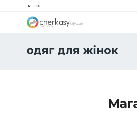
ua
|
ru
одяг для жінок
Маг