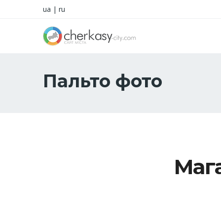
ua
|
ru
Пальто фото
Маг