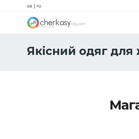
ua
|
ru
Якісний одяг для 
Маг