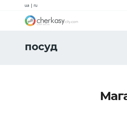
ua
|
ru
посуд
Маг