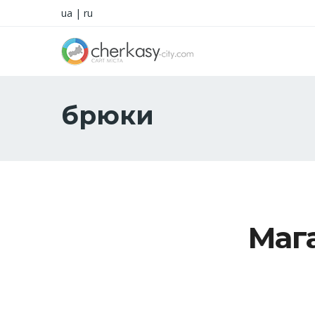
ua
|
ru
брюки
Маг