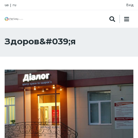
ua
|
ru
Вхід
Здоров&#039;я