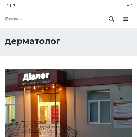
ua
|
ru
Вхід
дерматолог