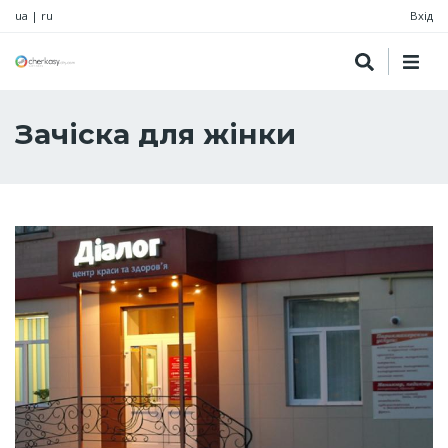
ua
|
ru
Вхід
Зачіска для жінки