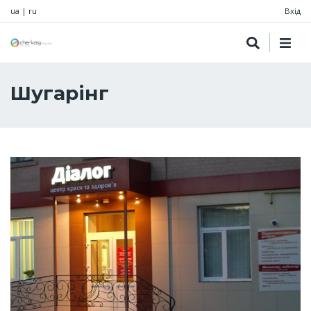
ua
|
ru
Вхід
Шугарінг