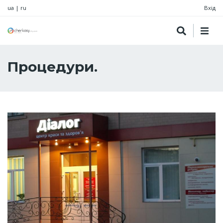
ua
|
ru
Вхід
Процедури.