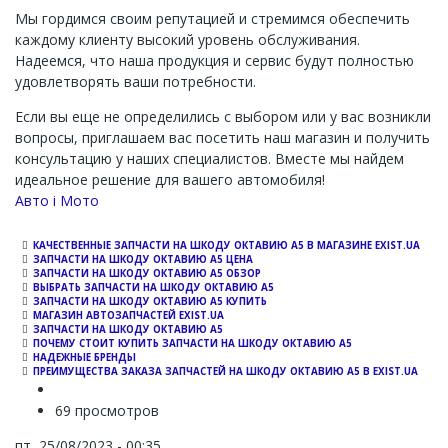
Мы гордимся своим репутацией и стремимся обеспечить
каждому клиенту высокий уровень обслуживания.
Надеемся, что наша продукция и сервис будут полностью
удовлетворять ваши потребности.
Если вы еще не определились с выбором или у вас возникли
вопросы, приглашаем вас посетить наш магазин и получить
консультацию у наших специалистов. Вместе мы найдем
идеальное решение для вашего автомобиля!
Channel
Авто і Мото
КАЧЕСТВЕННЫЕ ЗАПЧАСТИ НА ШКОДУ ОКТАВИЮ A5 В МАГАЗИНЕ EXIST.UA
ЗАПЧАСТИ НА ШКОДУ ОКТАВИЮ А5 ЦЕНА
ЗАПЧАСТИ НА ШКОДУ ОКТАВИЮ А5 ОБЗОР
ВЫБРАТЬ ЗАПЧАСТИ НА ШКОДУ ОКТАВИЮ А5
ЗАПЧАСТИ НА ШКОДУ ОКТАВИЮ А5 КУПИТЬ
МАГАЗИН АВТОЗАПЧАСТЕЙ EXIST.UA
ЗАПЧАСТИ НА ШКОДУ ОКТАВИЮ А5
ПОЧЕМУ СТОИТ КУПИТЬ ЗАПЧАСТИ НА ШКОДУ ОКТАВИЮ А5
НАДЕЖНЫЕ БРЕНДЫ
ПРЕИМУЩЕСТВА ЗАКАЗА ЗАПЧАСТЕЙ НА ШКОДУ ОКТАВИЮ A5 В EXIST.UA
69 просмотров
пт, 25/08/2023 - 00:35