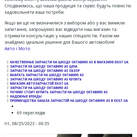
Сподіваємось, що наша продукція та сервіс будуть повністю
задовольняти ваші потреби.
Якщо ви ще не визначилися з вибором або у вас виникли
запитання, запрошуємо вас відвідати наш магазин та
отримати консультацію у наших спеціалістів. Разом ми
знайдемо ідеальне рішення для Вашого автомобіля!
Channel
Авто і Мото
КАЧЕСТВЕННЫЕ ЗАПЧАСТИ НА ШКОДУ ОКТАВИЮ A5 В МАГАЗИНЕ EXIST.UA
ЗАПЧАСТИ НА ШКОДУ ОКТАВИЮ А5 ЦЕНА
ЗАПЧАСТИ НА ШКОДУ ОКТАВИЮ А5 ОБЗОР
ВЫБРАТЬ ЗАПЧАСТИ НА ШКОДУ ОКТАВИЮ А5
ЗАПЧАСТИ НА ШКОДУ ОКТАВИЮ А5 КУПИТЬ
МАГАЗИН АВТОЗАПЧАСТЕЙ EXIST.UA
ЗАПЧАСТИ НА ШКОДУ ОКТАВИЮ А5
ПОЧЕМУ СТОИТ КУПИТЬ ЗАПЧАСТИ НА ШКОДУ ОКТАВИЮ А5
НАДЕЖНЫЕ БРЕНДЫ
ПРЕИМУЩЕСТВА ЗАКАЗА ЗАПЧАСТЕЙ НА ШКОДУ ОКТАВИЮ A5 В EXIST.UA
69 переглядів
пт, 08/25/2023 - 00:35