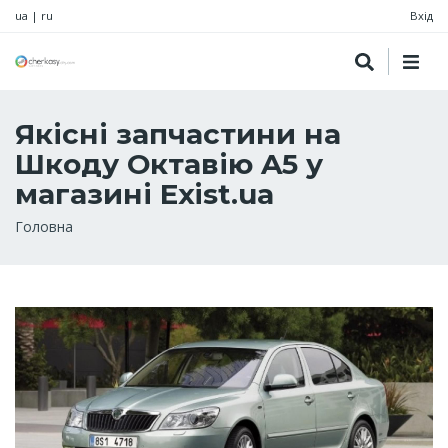
ua
|
ru
Вхід
Якісні запчастини на
Шкоду Октавію A5 у
магазині Exist.ua
Рядок
Головна
навіґації