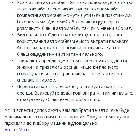
Розмір і тип автомобіля. Якщо ви подорожуєте однією
людиною або з невеликою групою, економ- або
компактні автомобілі можуть бути більш практичними
і економними. Для сімей або великих груп варто
розглянути більші автомобілі, такі як мінівени або SUV.
Вид пального. Один з важливих факторів вартості
користування автомобілем є його витрати пального.
Якщо вам важливо економити, розгляньте авто з
більш ощадливими витратами пального.
Тривалість оренди. Деякі компанії можуть надавати
знижки на тривалість оренди. Якщо ви плануєте
користуватися авто тривалий час, запитайте про
спеціальні тарифи.
Перевірте вартість. Уважно досліджуйте вартість
оренди. Враховуйте додаткові витрати, такі як пальне,
страхування, збільшення пробігу тощо.
Усі ці аспекти допоможуть вам підібрати те авто, яке буде
максимально корисним на час оренди. Тому рекомендуємо
підходити до підбору машини відповідально.
Channel
Авто і Мото