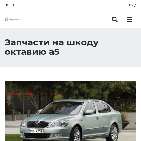
ua
|
ru
Вхід
Запчасти на шкоду
октавию а5