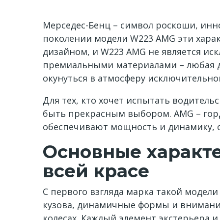
Мерседес-Бенц – символ роскоши, инн
поколении модели W223 AMG эти харак
дизайном, и W223 AMG не является ис
премиальными материалами – любая дет
окунуться в атмосферу исключительног
Для тех, кто хочет испытать водител
быть прекрасным выбором. AMG – горд
обеспечивают мощность и динамику, о
Основные характ
всей красе
С первого взгляда марка такой моде
кузова, динамичные формы и внимани
колесах. Каждый элемент экстерьера и