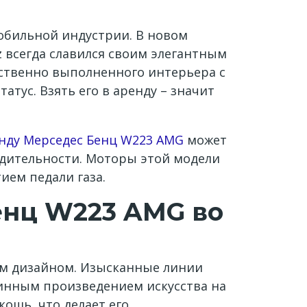
обильной индустрии. В новом
 всегда славился своим элегантным
ественно выполненного интерьера с
тус. Взять его в аренду – значит
енду Мерседес Бенц W223 AMG
может
одительности. Моторы этой модели
ием педали газа.
енц W223 AMG во
ым дизайном. Изысканные линии
инным произведением искусства на
ошь, что делает его