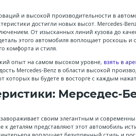
оваций и высокой производительности в автом
теристики достигли новых высот. Mercedes-Benz
ключением. От изысканных линий кузова до кач
аль этого автомобиля воплощает роскошь и ста
о комфорта и стиля.
ьский опыт на самом высоком уровне,
взять в ар
ость Mercedes-Benz в области высокой произв
т которых вы будете в восторге с каждым нажат
еристики: Мерседес-Б
ли завораживает своим элегантным и современн
е к деталям представляют этот автомобиль ист
 интерьера воплощает безупречный стиль и роск