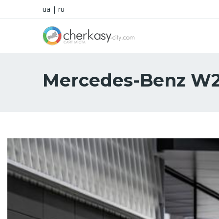
ua
|
ru
Mercedes-Benz W