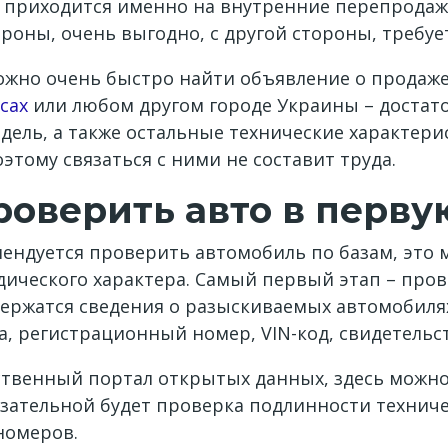
е приходится именно на внутренние перепрода
роны, очень выгодно, с другой стороны, требуе
ожно очень быстро найти объявление о продаже 
сах
или любом другом городе Украины – достат
дель, а также остальные технические характери
этому связаться с ними не составит труда.
роверить авто в перву
омендуется проверить автомобиль по базам, это
ического характера. Самый первый этап – прове
одержатся сведения о разыскиваемых автомобиля
а, регистрационный номер, VIN-код, свидетельст
ственный портал открытых данных, здесь можн
язательной будет проверка подлинности техниче
номеров.