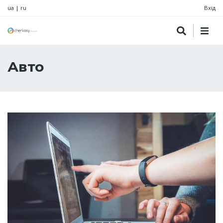
ua
|
ru
Вхід
Авто