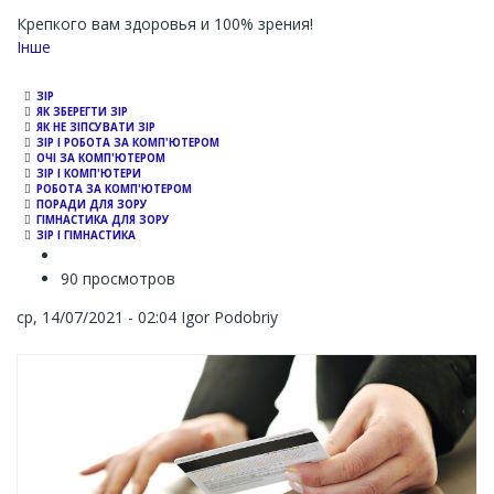
Крепкого вам здоровья и 100% зрения!
Channel
Інше
ЗІР
ЯК ЗБЕРЕГТИ ЗІР
ЯК НЕ ЗІПСУВАТИ ЗІР
ЗІР І РОБОТА ЗА КОМП'ЮТЕРОМ
ОЧІ ЗА КОМП'ЮТЕРОМ
ЗІР І КОМП'ЮТЕРИ
РОБОТА ЗА КОМП'ЮТЕРОМ
ПОРАДИ ДЛЯ ЗОРУ
ГІМНАСТИКА ДЛЯ ЗОРУ
ЗІР І ГІМНАСТИКА
90 просмотров
ср, 14/07/2021 - 02:04
Igor Podobriy