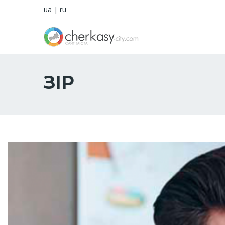
ua
|
ru
ЗІР