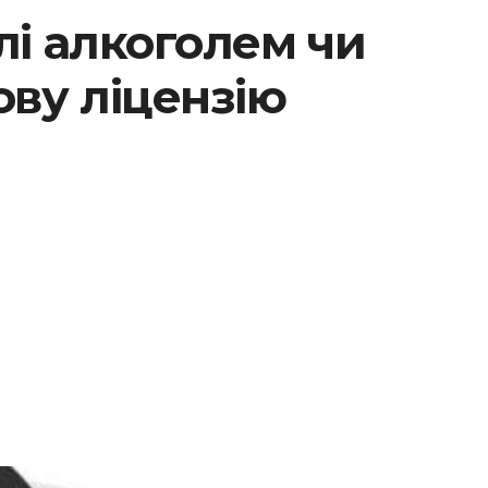
влі алкоголем чи
ову ліцензію