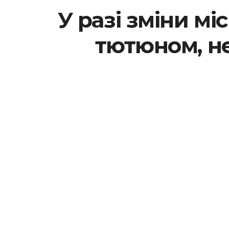
У разі зміни мі
тютюном, не