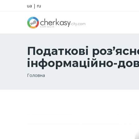
ua
|
ru
Податкові роз’ясн
інформаційно-дов
Рядок
Головна
навіґації