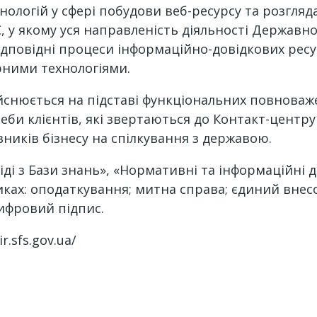
ологій у сфері побудови веб-ресурсу та розгляд
у якому уся направленість діяльності Державної
 відповідні процеси інформаційно-довідкових ре
ними технологіями.
нюється на підставі функціональних повноваже
еби клієнтів, які звертаються до Контакт-центру
вників бізнесу на спілкування з державою.
іді з Бази знань», «Нормативні та інформаційні 
ках: оподаткування; митна справа; єдиний внес
ифровий підпис.
.sfs.gov.ua/