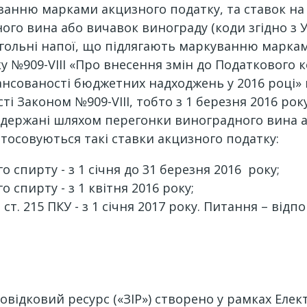
уванню марками акцизного податку, та ставок на 
о вина або вичавок винограду (коди згідно з УКТ
огольні напої, що підлягають маркуванню марка
ку №909-VIII «Про внесення змін до Податкового 
ансованості бюджетних надходжень у 2016 році»
 Законом №909-VIII, тобто з 1 березня 2016 року.
 одержані шляхом перегонки виноградного вина а
застосовуються такі ставки акцизного податку:
о спирту - з 1 січня до 31 березня 2016 року;
 спирту - з 1 квітня 2016 року;
ст. 215 ПКУ - з 1 січня 2017 року. Питання – відп
дковий ресурс («ЗІР») створено у рамках Елек