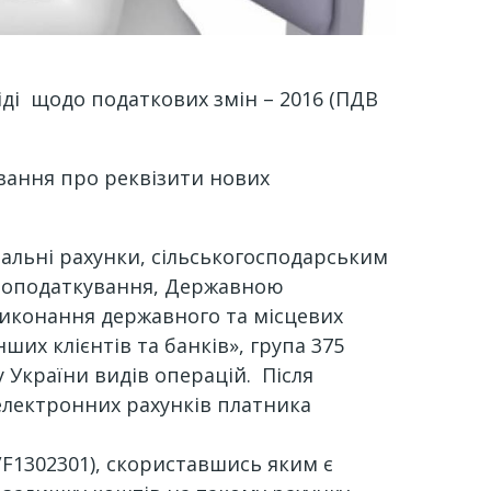
іді щодо податкових змін – 2016 (ПДВ
ування про реквізити нових
іальні рахунки, сільськогосподарським
му оподаткування, Державною
виконання державного та місцевих
нших клієнтів та банків», група 375
су України видів операцій. Після
електронних рахунків платника
F1302301), скориставшись яким є