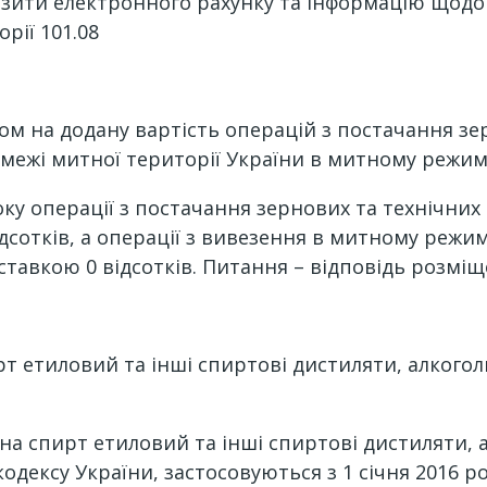
зити електронного рахунку та інформацію щодо 
рії 101.08
м на додану вартість операцій з постачання зер
межі митної території України в митному режимі 
оку операції з постачання зернових та технічних
сотків, а операції з вивезення в митному режим
авкою 0 відсотків. Питання – відповідь розміщен
рт етиловий та інші спиртові дистиляти, алкоголь
а спирт етиловий та інші спиртові дистиляти, а
го кодексу України, застосовуються з 1 січня 2016 