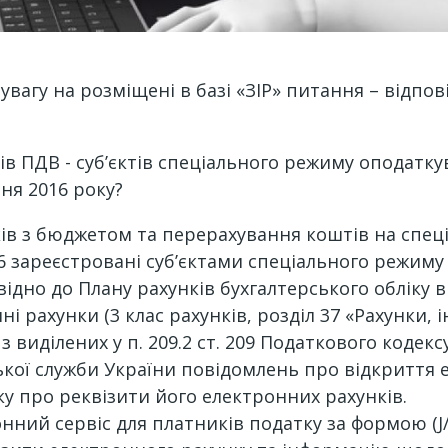
вагу на розміщені в базі «ЗІР» питання – відпов
ів ПДВ - суб’єктів спеціального режиму оподатк
чня 2016 року?
ків з бюджетом та перерахування коштів на спец
016 зареєстровані суб’єктами спеціального режи
ідно до Плану рахунків бухгалтерського обліку 
 рахунки (3 клас рахунків, розділ 37 «Рахунки, і
з виділених у п. 209.2 ст. 209 Податкового кодек
кої служби України повідомлень про відкриття 
у про реквізити його електронних рахунків.
й сервіс для платників податку за формою (J/