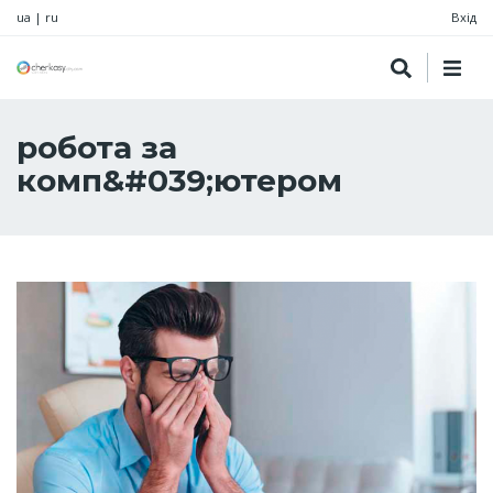
ua
|
ru
Вхід
робота за
комп&#039;ютером