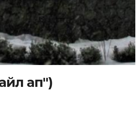
айл ап")