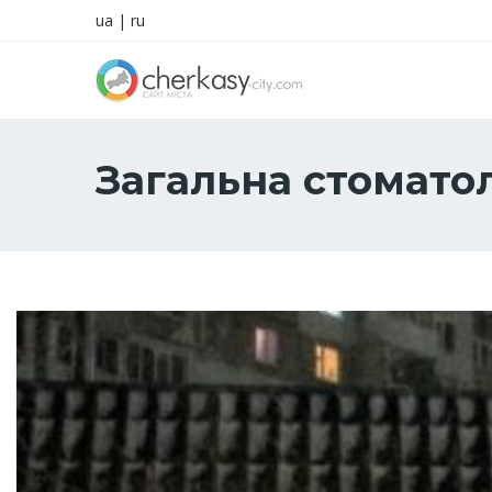
ua
|
ru
Загальна стомато