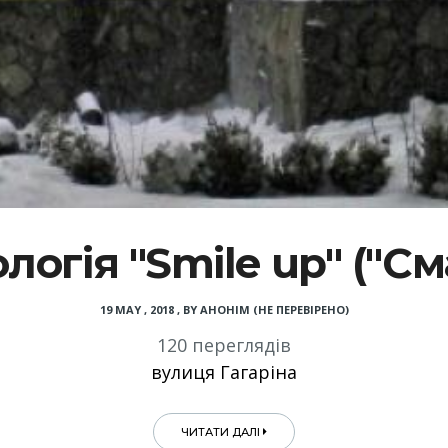
логія "Smile up" ("См
19 MAY , 2018
,
BY
АНОНІМ (НЕ ПЕРЕВІРЕНО)
120 переглядів
вулиця Гагаріна
ЧИТАТИ ДАЛІ