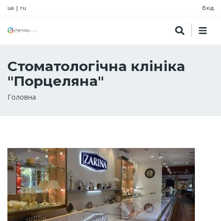
ua
|
ru
Вхід
Стоматологічна клініка
"Порцеляна"
Рядок
Головна
навіґації