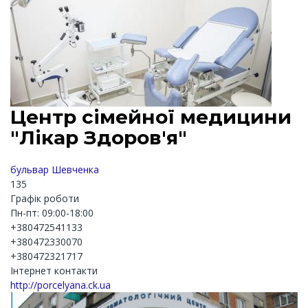
Центр сімейної медицини
"Лікар Здоров'я"
бульвар Шевченка
135
Графік роботи
Пн-пт: 09:00-18:00
+380472541133
+380472330070
+380472321717
Інтернет контакти
http://porcelyana.ck.ua