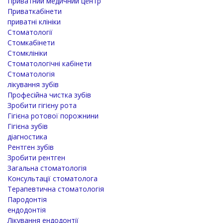
Приватний медичний центр
Приваткабінети
приватні клініки
Стоматології
Стомкабінети
Стомклініки
Стоматологічні кабінети
Стоматологія
лікування зубів
Професійна чистка зубів
Зробити гігієну рота
Гігієна ротової порожнини
Гігієна зубів
діагностика
Рентген зубів
Зробити рентген
Загальна стоматологія
Консультації стоматолога
Терапевтична стоматологія
Пародонтія
ендодонтія
Лікування ендодонтії