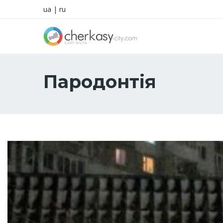
ua
|
ru
Пародонтія