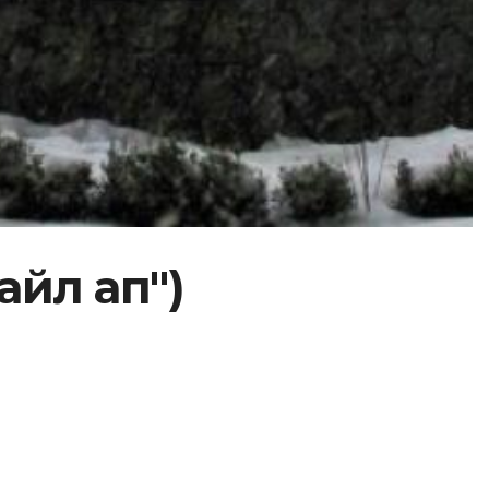
айл ап")