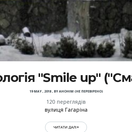
логія "Smile up" ("См
19 MAY , 2018
,
BY
АНОНІМ (НЕ ПЕРЕВІРЕНО)
120 переглядів
вулиця Гагаріна
ЧИТАТИ ДАЛІ