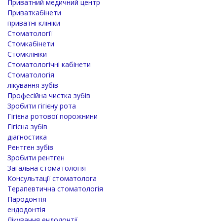
Приватний медичний центр
Приваткабінети
приватні клініки
Стоматології
Стомкабінети
Стомклініки
Стоматологічні кабінети
Стоматологія
лікування зубів
Професійна чистка зубів
Зробити гігієну рота
Гігієна ротової порожнини
Гігієна зубів
діагностика
Рентген зубів
Зробити рентген
Загальна стоматологія
Консультації стоматолога
Терапевтична стоматологія
Пародонтія
ендодонтія
Лікування ендодонтії