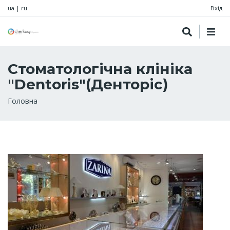
ua
|
ru
Вхід
Стоматологічна клініка
"Dentoris"(Денторіс)
Рядок
Головна
навіґації