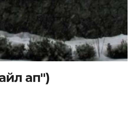
айл ап")