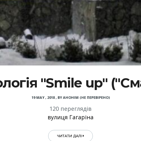
логія "Smile up" ("См
19 MAY , 2018
,
BY
АНОНІМ (НЕ ПЕРЕВІРЕНО)
120 переглядів
вулиця Гагаріна
ЧИТАТИ ДАЛІ