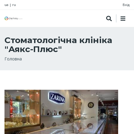
ua
|
ru
Вхід
Стоматологічна клініка
"Аякс-Плюс"
Рядок
Головна
навіґації