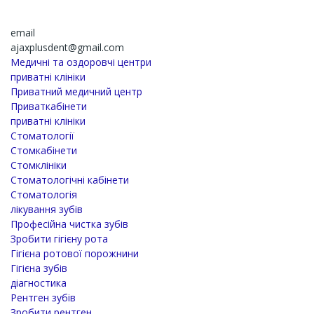
email
ajaxplusdent@gmail.com
Медичні та оздоровчі центри
приватні клініки
Приватний медичний центр
Приваткабінети
приватні клініки
Стоматології
Стомкабінети
Стомклініки
Стоматологічні кабінети
Стоматологія
лікування зубів
Професійна чистка зубів
Зробити гігієну рота
Гігієна ротової порожнини
Гігієна зубів
діагностика
Рентген зубів
Зробити рентген