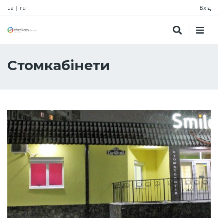
ua
|
ru
Вхід
Стомкабінети