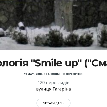
логія "Smile up" ("См
19 MAY , 2018
,
BY
АНОНІМ (НЕ ПЕРЕВІРЕНО)
120 переглядів
вулиця Гагаріна
ЧИТАТИ ДАЛІ