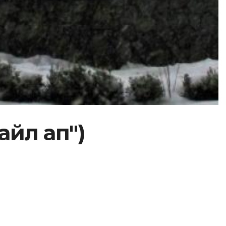
айл ап")