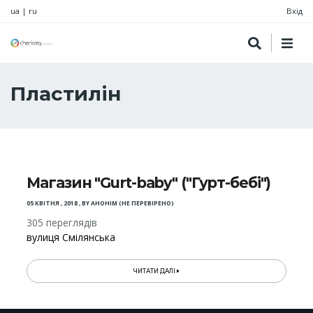
ua
|
ru
Вхід
Пластилін
Магазин "Gurt-baby" ("Гурт-бебі")
05 КВІТНЯ , 2018
,
BY
АНОНІМ (НЕ ПЕРЕВІРЕНО)
305 переглядів
вулиця Смілянська
ЧИТАТИ ДАЛІ