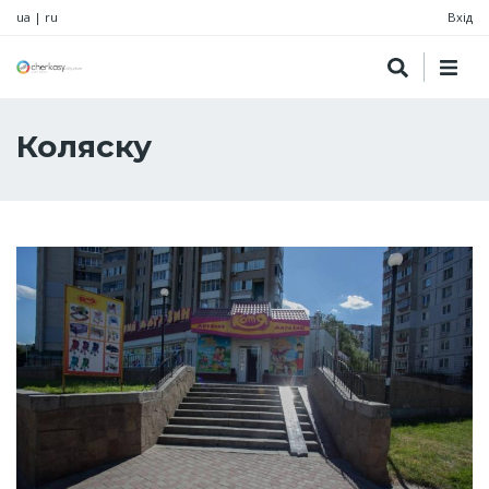
ua
|
ru
Вхід
Коляску