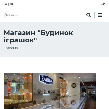
ua
|
ru
Вхід
Магазин "Будинок
іграшок"
Рядок
Головна
навіґації