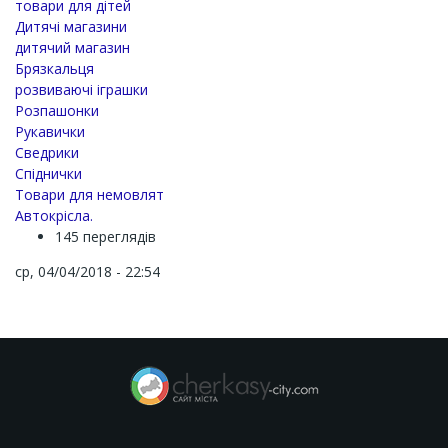
товари для дітей
Дитячі магазини
дитячий магазин
Брязкальця
розвиваючі іграшки
Розпашонки
Рукавички
Сведрики
Спіднички
Товари для немовлят
Автокрісла.
145 переглядів
ср, 04/04/2018 - 22:54