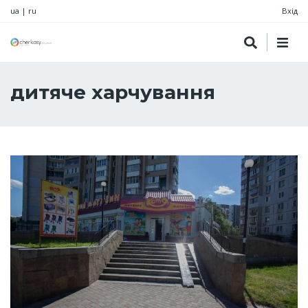
ua
|
ru
Вхід
дитяче харчування