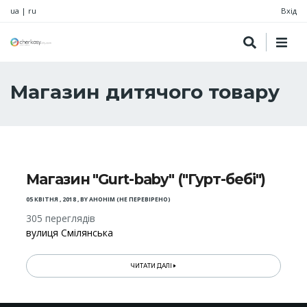
ua
|
ru
Вхід
Магазин дитячого товару
Магазин "Gurt-baby" ("Гурт-бебі")
05 КВІТНЯ , 2018
,
BY
АНОНІМ (НЕ ПЕРЕВІРЕНО)
305 переглядів
вулиця Смілянська
ЧИТАТИ ДАЛІ