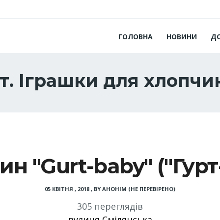
ГОЛОВНА
НОВИНИ
Д
т. Іграшки для хлопчи
н "Gurt-baby" ("Гурт
05 КВІТНЯ , 2018
,
BY
АНОНІМ (НЕ ПЕРЕВІРЕНО)
305 переглядів
вулиця Смілянська