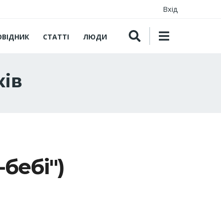
Вхід
ОВІДНИК
СТАТТІ
ЛЮДИ
ків
-бебі")