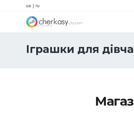
ua
|
ru
Іграшки для дівча
Магази