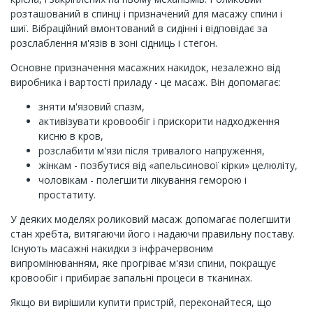
розташований в спинці і призначений для масажу спини і
шиї. Вібраційний вмонтований в сидінні і відповідає за
розслаблення м'язів в зоні сідниць і стегон.
Основне призначення масажних накидок, незалежно від
виробника і вартості приладу - це масаж. Він допомагає:
зняти м'язовий спазм,
активізувати кровообіг і прискорити надходження
кисню в кров,
розслабити м'язи після тривалого напруження,
жінкам - позбутися від «апельсинової кірки» целюліту,
чоловікам - полегшити лікування геморою і
простатиту.
У деяких моделях роликовий масаж допомагає полегшити
стан хребта, витягаючи його і надаючи правильну поставу.
Існують масажні накидки з інфрачервоним
випромінюванням, яке прогріває м'язи спини, покращує
кровообіг і прибирає запальні процеси в тканинах.
Якщо ви вирішили купити пристрій, переконайтеся, що