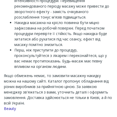
інтенсивності процедури. Перевищення
рекомендованого періоду масажу може привести до
зворотного ефекту - замість очікуваного
розслаблення тонус м'язів підвищиться.
Накидка масажна на крісло повинна бути міцно
зафіксована на робочій поверхні. Перед початком
процедури перевірте її стійкість. Якщо накидка буде
хитатися або рухатися під час сеансу, ефект від
масажу помітно знизиться.
Перш, ніж приступити до процедур,
проконсультуйтеся з лікарем і переконайтеся, що у
вас немає протипоказань. Будь-масаж має певну
впливом на організм людини.
Якщо обмежень немає, то замовити масажну накидку
можна на нашому сайті. Каталог пропонує обладнання від
різних виробників за прийнятною ціною. За заявкою
менеджер зв'яжеться з вами, уточнить деталі і оформить
замовлення. Доставка здійснюється не тільки в Києві, а й по
всій Україні.
Channel
Beauty