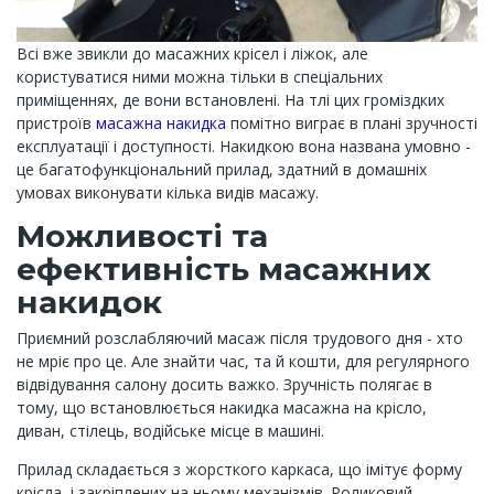
Всі вже звикли до масажних крісел і ліжок, але
користуватися ними можна тільки в спеціальних
приміщеннях, де вони встановлені. На тлі цих громіздких
пристроїв
масажна накидка
помітно виграє в плані зручності
експлуатації і доступності. Накидкою вона названа умовно -
це багатофункціональний прилад, здатний в домашніх
умовах виконувати кілька видів масажу.
Можливості та
ефективність масажних
накидок
Приємний розслабляючий масаж після трудового дня - хто
не мріє про це. Але знайти час, та й кошти, для регулярного
відвідування салону досить важко. Зручність полягає в
тому, що встановлюється накидка масажна на крісло,
диван, стілець, водійське місце в машині.
Прилад складається з жорсткого каркаса, що імітує форму
крісла, і закріплених на ньому механізмів. Роликовий