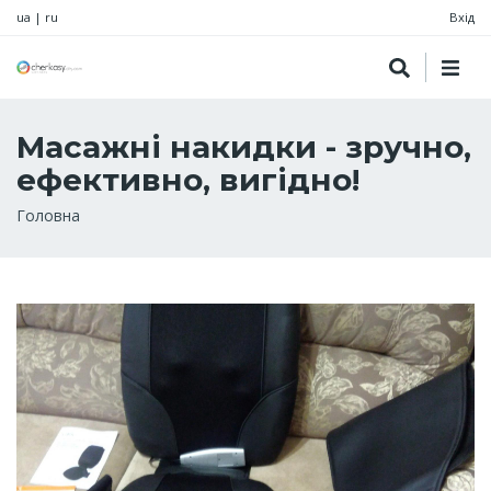
ua
|
ru
Вхід
Масажні накидки - зручно,
ефективно, вигідно!
Рядок
Головна
навіґації