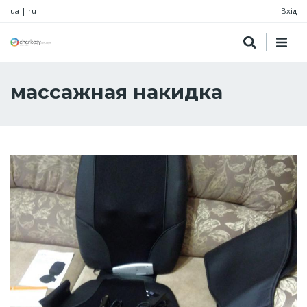
ua
|
ru
Вхід
массажная накидка