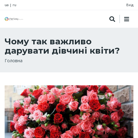
ua
|
ru
Вхід
Чому так важливо
дарувати дівчині квіти?
Рядок
Головна
навіґації