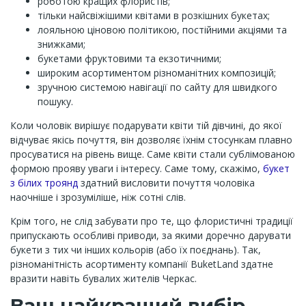
роботою кращих флористів;
тільки найсвіжішими квітами в розкішних букетах;
лояльною ціновою політикою, постійними акціями та
знижками;
букетами фруктовими та екзотичними;
широким асортиментом різноманітних композицій;
зручною системою навігації по сайту для швидкого
пошуку.
Коли чоловік вирішує подарувати квіти тій дівчині, до якої
відчуває якісь почуття, він дозволяє їхнім стосункам плавно
просуватися на рівень вище. Саме квіти стали сублімованою
формою прояву уваги і інтересу. Саме тому, скажімо,
букет
з білих троянд
здатний висловити почуття чоловіка
наочніше і зрозуміліше, ніж сотні слів.
Крім того, не слід забувати про те, що флористичні традиції
припускають особливі приводи, за якими доречно дарувати
букети з тих чи інших кольорів (або їх поєднань). Так,
різноманітність асортименту компанії BuketLand здатне
вразити навіть бувалих жителів Черкас.
Ваш найкращий вибір