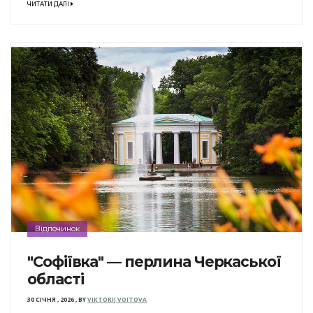
ЧИТАТИ ДАЛІ
Відпочинок
"Софіївка" — перлина Черкаської
області
30 СІЧНЯ , 2026
,
BY
VIKTORIJ VOITOVA