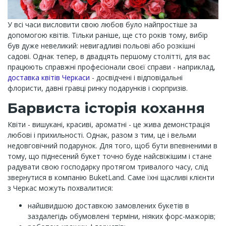
У всі часи висловити свою любов було найпростіше за
допомогою квітів. Тільки раніше, ще сто років тому, вибір
був дуже невеликий: невигадливі польові або розкішні
садові. Однак тепер, в двадцять першому столітті, для вас
працюють справжні професіонали своєї справи - наприклад,
доставка квітів Черкаси
- досвідчені і відповідальні
флористи, давні гравці ринку подарунків і сюрпризів.
Барвиста історія кохання
Квіти - вишукані, красиві, ароматні - це жива демонстрація
любові і прихильності. Однак, разом з тим, це і вельми
недовговічний подарунок. Для того, щоб бути впевненими в
тому, що піднесений букет точно буде найсвіжішим і стане
радувати свою господарку протягом тривалого часу, слід
звернутися в компанію BuketLand. Саме їхні щасливі клієнти
з Черкас можуть похвалитися:
найшвидшою доставкою замовлених букетів в
заздалегідь обумовлені терміни, ніяких форс-мажорів;