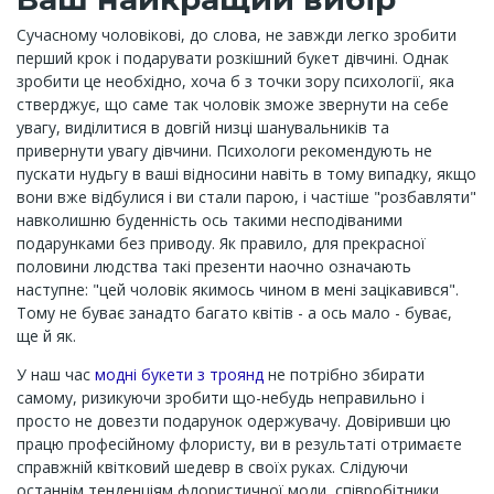
Сучасному чоловікові, до слова, не завжди легко зробити
перший крок і подарувати розкішний букет дівчині. Однак
зробити це необхідно, хоча б з точки зору психології, яка
стверджує, що саме так чоловік зможе звернути на себе
увагу, виділитися в довгій низці шанувальників та
привернути увагу дівчини. Психологи рекомендують не
пускати нудьгу в ваші відносини навіть в тому випадку, якщо
вони вже відбулися і ви стали парою, і частіше "розбавляти"
навколишню буденність ось такими несподіваними
подарунками без приводу. Як правило, для прекрасної
половини людства такі презенти наочно означають
наступне: "цей чоловік якимось чином в мені зацікавився".
Тому не буває занадто багато квітів - а ось мало - буває,
ще й як.
У наш час
модні букети з троянд
не потрібно збирати
самому, ризикуючи зробити що-небудь неправильно і
просто не довезти подарунок одержувачу. Довіривши цю
працю професійному флористу, ви в результаті отримаєте
справжній квітковий шедевр в своїх руках. Слідуючи
останнім тенденціям флористичної моди, співробітники