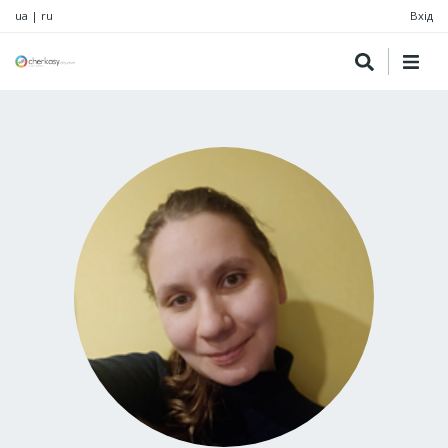
ua
|
ru
Вхід