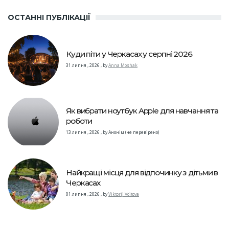
ОСТАННІ ПУБЛІКАЦІЇ
Куди піти у Черкасах у серпні 2026
31 липня , 2026
,
by
Anna Moshak
Як вибрати ноутбук Apple для навчання та
роботи
13 липня , 2026
,
by
Анонім (не перевірено)
Найкращі місця для відпочинку з дітьми в
Черкасах
01 липня , 2026
,
by
Viktorij Voitova