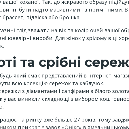
 вашої коханої. Так, до яскравого образу підійду
повинні бути надто масивними та примітними. 
 браслет, підвіска або брошка.
зині слід зважати на вік та колір очей вашої об
ні ювелірні вироби. Для жінок у зрілому віці х
к.
оті та срібні сере
удь-який смак представлений в інтернет-магаз
нути всю колекцію сережок та каблучок.
ережки з діамантами і сапфірами з білого золота.
що ж у вас виникли складнощі з вибором коштовно
ю.
ацює на ринку вже більше 27 років, тому завдяк
бником прикрас є завод «Онікс» в Хмельницькому.