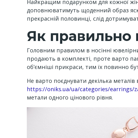
Найкращим подарунком для кожної жінк
доповнюватимуть щоденний образ яскр
прекрасній половинці, слід дотримува
Як правильно 
Головним правилом в носінні ювелірни
продають в комплекті, проте варто па
об’ємніші прикраси, тим їх повинно б
Не варто поєднувати декілька металів 
https://oniks.ua/ua/categories/earrings/
метали одного цінового рівня.