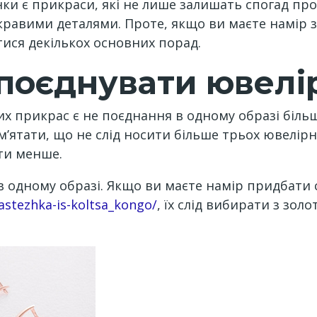
и є прикраси, які не лише залишать спогад про
авими деталями. Проте, якщо ви маєте намір 
тися декількох основних порад.
поєднувати ювелі
х прикрас є не поєднання в одному образі більш
м’ятати, що не слід носити більше трьох ювелір
ути менше.
в одному образі. Якщо ви маєте намір придбати 
zastezhka-is-koltsa_kongo/
, їх слід вибирати з зол