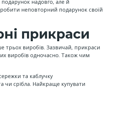
 подарунок надовго, але й
зробити неповторний подарунок своїй
рні прикраси
е трьох виробів. Зазвичай, прикраси
них виробів одночасно. Також чим
сережки та каблучку
ота чи срібла. Найкраще купувати