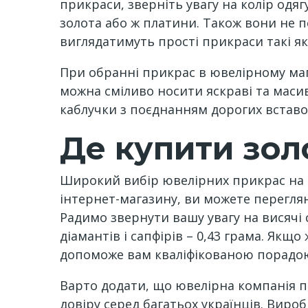
прикраси, зверніть увагу на колір одягу
золота або ж платини. Також вони не 
виглядатимуть прості прикраси такі як:
При обранні прикрас в ювелірному мага
можна сміливо носити яскраві та масив
каблучки з поєднанням дорогих вставо
Де купити зол
Широкий вибір ювелірних прикрас на б
інтернет-магазину, ви можете перегля
Радимо звернути вашу увагу на висячі с
діамантів і сапфірів – 0,43 грама. Як
допоможе вам кваліфікованою порадо
Варто додати, що ювелірна компанія пр
довіру серед багатьох українців. Виро