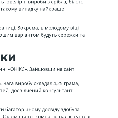
ть ювелірні вироби з срібла, білого
В такому випадку найкраще
раниці. Зокрема, в молодому віці
орошим варіантом будуть сережки та
жки
ині «ОНІКС». Зайшовши на сайт
 Вага виробу складає 4,25 грама,
стей, досвідчений консультант
и багаторічному досвіду здобула
 Окрім цього, компанія надає суттєві