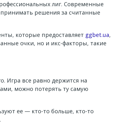
профессиональных лиг. Современные
 принимать решения за считанные
енты, которые предоставляет
ggbet.ua
,
анные очки, но и икс-факторы, такие
о. Игра все равно держится на
ами, можно потерять ту самую
зуют ее — кто-то больше, кто-то
.