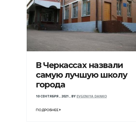
В Черкассах назвали
самую лучшую школу
города
10 СЕНТЯБРЯ , 2021
,
BY
EVGENIYA DANKO
ПОДРОБНЕЕ