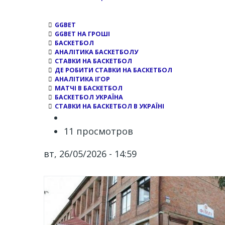
GGBET
GGBET НА ГРОШІ
БАСКЕТБОЛ
АНАЛІТИКА БАСКЕТБОЛУ
СТАВКИ НА БАСКЕТБОЛ
ДЕ РОБИТИ СТАВКИ НА БАСКЕТБОЛ
АНАЛІТИКА ІГОР
МАТЧІ В БАСКЕТБОЛ
БАСКЕТБОЛ УКРАЇНА
СТАВКИ НА БАСКЕТБОЛ В УКРАЇНІ
11 просмотров
вт, 26/05/2026 - 14:59