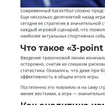
Современный баскетбол сложно предст
Еще несколько десятилетий назад игр
сегодня ее стратегия в значительной
каждый игровой сценарий, что позво
наиболее актуальных спортивных собы
Что такое «3-point
Введение трехочковой линии изначаль
осторожно, считая их слишком рискова
статистика. Оказалось, что даже при
эффективность в общем итоге игры.
Постепенно это повлияло и на саму ст
менее жесткими, а игра — значительно