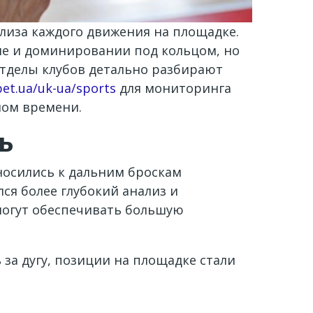
лиза каждого движения на площадке.
ле и доминировании под кольцом, но
отделы клубов детально разбирают
bet.ua/uk-ua/sports
для мониторинга
ном времени.
ь
носились к дальним броскам
ся более глубокий анализ и
 могут обеспечивать большую
 за дугу, позиции на площадке стали