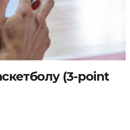
скетболу (3-point