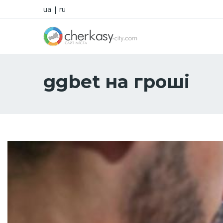
ua
|
ru
ggbet на гроші