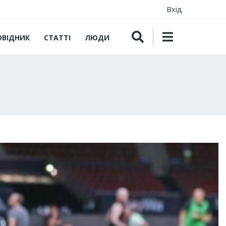
Вхід
ОВІДНИК
СТАТТІ
ЛЮДИ