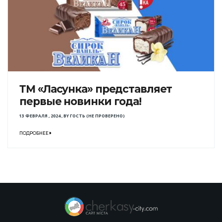
ТМ «Ласунка» представляет
первые новинки года!
13 ФЕВРАЛЯ , 2024
,
BY
ГОСТЬ (НЕ ПРОВЕРЕНО)
ПОДРОБНЕЕ