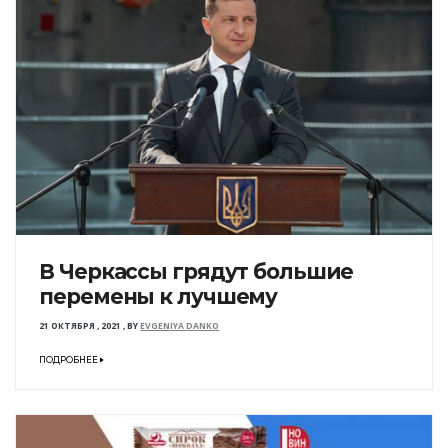
В Черкассы грядут большие
перемены к лучшему
21 ОКТЯБРЯ , 2021
,
BY
EVGENIYA DANKO
ПОДРОБНЕЕ