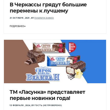
В Черкассы грядут большие
перемены к лучшему
21 ОКТЯБРЯ , 2021
,
BY
EVGENIYA DANKO
ПОДРОБНЕЕ
ТМ «Ласунка» представляет
первые новинки года!
13 ФЕВРАЛЯ , 2024
,
BY
ГОСТЬ (НЕ ПРОВЕРЕНО)