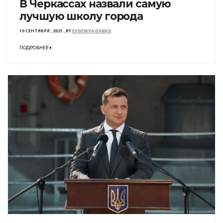
В Черкассах назвали самую
лучшую школу города
10 СЕНТЯБРЯ , 2021
,
BY
EVGENIYA DANKO
ПОДРОБНЕЕ