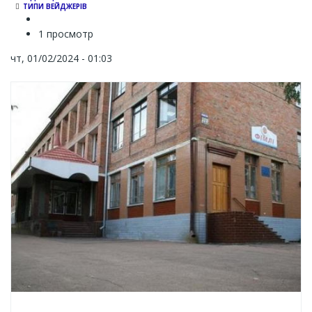
ТИПИ ВЕЙДЖЕРІВ
1 просмотр
чт, 01/02/2024 - 01:03