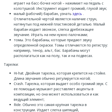
играет на басс-бочке ногой – нажимает на педаль с
колотушкой. Инструмент издает громкий, глухой звук;
малый (рабочий) барабан, узнать
здесь
.
Отличительной чертой является наличие струн,
натянутых под нижней пластиковой деталью. Малый
барабан издает звонкое, слегка дребезжащее
звучание. Играть на нем нужно палочками;
томы. Это барабаны, которые придают звуку
определенной окраски. Томы отличаются по регистру:
например, тенор, альт, бас. Барабаны могут
располагаться как на полу, так и на подвесах.
Тарелки:
Hi-hat. Двойная тарелка, которая крепится на стойке.
Длина звучания обычно регулируется ногой;
Crash. Тарелка, которая выдает особо громкий звук. С
ее помощью музыкант расставляет акценты в
композиции, но она может использоваться и как
ведущий элемент;
Ride. Обычно это самая крупная тарелка в
конструкции. Издает слегка шипящий,