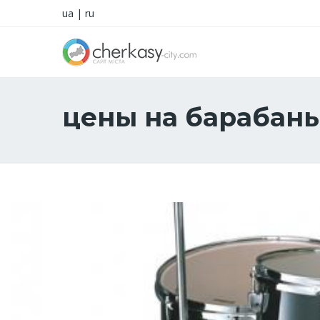
ua
|
ru
цены на барабан