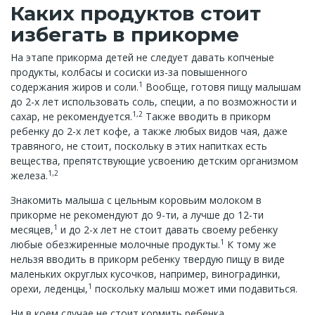
Каких продуктов стоит
избегать в прикорме
На этапе прикорма детей не следует давать копченые
продукты, колбасы и сосиски из-за повышенного
1
содержания жиров и соли.
Вообще, готовя пищу малышам
до 2-х лет использовать соль, специи, а по возможности и
1,2
сахар, не рекомендуется.
Также вводить в прикорм
ребенку до 2-х лет кофе, а также любых видов чая, даже
травяного, не стоит, поскольку в этих напитках есть
вещества, препятствующие усвоению детским организмом
1,2
железа.
Знакомить малыша с цельным коровьим молоком в
прикорме не рекомендуют до 9-ти, а лучше до 12-ти
1
месяцев,
и до 2-х лет не стоит давать своему ребенку
1
любые обезжиренные молочные продукты.
К тому же
нельзя вводить в прикорм ребенку твердую пищу в виде
маленьких округлых кусочков, например, виноградинки,
1
орехи, леденцы,
поскольку малыш может ими подавиться.
Ни в коем случае не стоит кормить ребенка