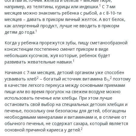
богатый источник железа и белков – мясные пюре,
1
например, из телятины, курицы или индюшки.
С 7-ми
месяцев можно знакомить ребенка с рыбой, а с 8-10-ти
месяцев – давать в прикорм яичный желток. А вот белок,
как аллергенный продукт, лучше не вводить в прикорм
1
детям до года.
Когда у ребенка прорежутся зубы, пищу сметанообразной
консистенции постепенно сменит прикорм в виде
небольших кусочков, жуя которые, ребенок будет
1
развивать жевательные навыки.
Начиная с 7-ми месяцев, детский организм уже способен
2
2
усваивать хлеб
– богатый источник витамина В
,
поэтому
1
в качестве легкого перекуса между основными приемами
пищи или во время прогулок на свежем воздухе можно
использовать печенье или хлебцы. При этом лучше
остановить свой выбор на специальных детских хлебцах и
печенье, поскольку они безопасны для детей, обогащены
необходимыми минералами и витаминами и, в отличие от
обычного печенья, не содержат сахара, который является
2
основной причиной кариеса у детей.