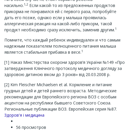
1,2
насильно.
Если какой-то из предложенных продуктов
прикорма не понравился ей с первого раза, попробуйте
дать его позже, однако если у малыша проявилась
аллергическая реакция на какой-либо прикорм, такой
1
продукт необходимо сразу исключить, заменив другим.
Помните, что каждый ребенок индивидуален и что самым
надежным показателем полноценного питания малыша
1
является стабильная прибавка в весе.
[1] Наказ Міністерства охорони здоров’я України №149 «Про
затвердження Клінічного протоколу медичного догляду за
здоровою дитиною віком до 3 років» від 20.03.2008 р.
[2] Kim Fleischer Michaelsen et al. Кормление и питание
грудных детей и детей раннего возраста. Методические
рекомендации для Европейского региона ВОЗ с особым
акцентом на республики бывшего Советского Союза.
Региональные публикации ВОЗ. Европейская серия №87.
Channel
Здоров'я і медицина
56 просмотров