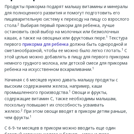
Продукты прикорма подарят малышу витамины и минералы
для полноценного развития и помогут подготовить его
пищеварительную систему к переходу на пищу со взрослого
2
стола.
Выбирая первый прикорм для ребенка, лучше
остановить свой выбор на молочных или безмолочных
1
кашах, а также на овощных или фруктовых пюре.
Текстура
первого
прикорма для ребенка
должна быть однородной и
1
сметанообразной, чтобы ее можно было легко глотать.
С
этой целью можно добавлять в пищу для первого прикорма
немного грудного молока, или детской смеси для прикорма
1
ребенка на искусственном вскармливании.
Начиная с 6 месяцев нужно давать малышу продукты с
высоким содержанием железа, например, каши
1
промышленного производства.
Овощи и фрукты,
содержащие витамин С, также необходимы малышам,
поскольку повышают их способность усваивать
2
железо.
При этом овощи вводят в прикорм детям раньше,
1
чем фрукты.
С 6-9-ти месяцев в прикорм можно вводить еще один