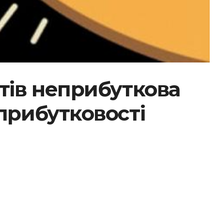
тів неприбуткова
еприбутковості