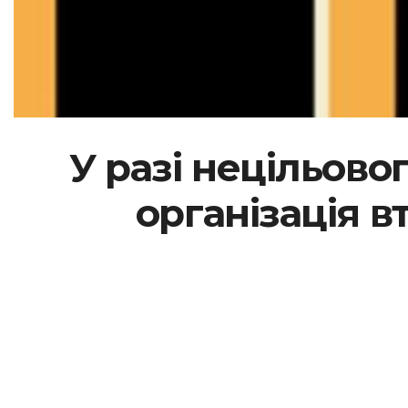
У разі нецільов
організація в