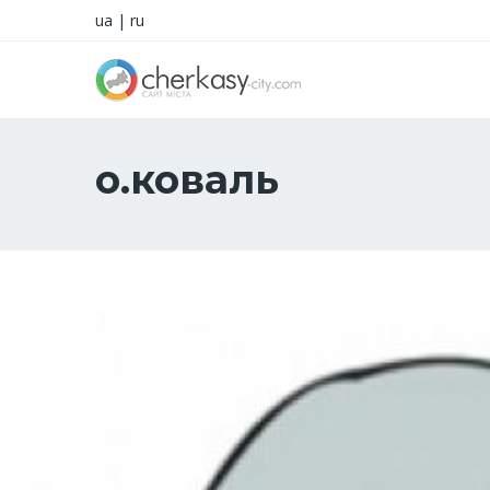
ua
|
ru
о.коваль